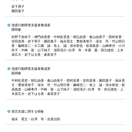
岩下周子
園田葉子
強度行動障害支援者養成基
礎研修
松野下加奈子・神門由美香・中村佑里恵・朝弘由美・春山由美子・西村友香・
安田直美・岩下周子・園田葉子・福永晃丈・豊留美智子・深水 司・竹山明日
香・藤崎浩二・大工園 誠・有上 誠・深水郁也・萩原政彦・山崎孝洋・小川
尚子・中崎 葵・山下純子・濵田滉介･白澤 等・木通 翼・四元雄也・上木
原広大・岩下はる美・倉富宣子
強度行動障害支援者養成実
践研修
中村佑里恵・朝弘由美・春山由美子・西村友香・安田直美・園田葉子・福永晃
丈・豊留美智子・深水 司・竹山明日香・藤崎浩二・有上 誠・深水郁也・萩
原政彦・山崎孝洋・中崎 葵・山下純子・濵田滉介･白澤 等・四元雄也・上
木原広大・岩下はる美・倉富宣子
就労支援に関する研修
福永 晃丈・白澤 等・吉原治則