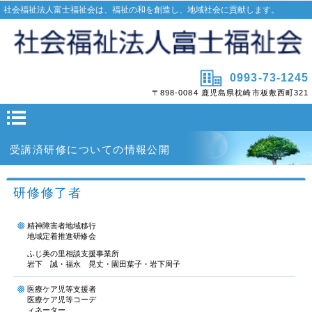
社会福祉法人富士福祉会は、福祉の和を創造し、地域社会に貢献します。
0993-73-1245
〒898-0084 鹿児島県枕崎市板敷西町321
受講済研修についての情報公開
研修修了者
精神障害者地域移行
地域定着推進研修会
ふじ美の里相談支援事業所
岩下 誠・福永 晃丈・園田葉子・岩下周子
医療ケア児等支援者
医療ケア児等コーデ
ィネーター